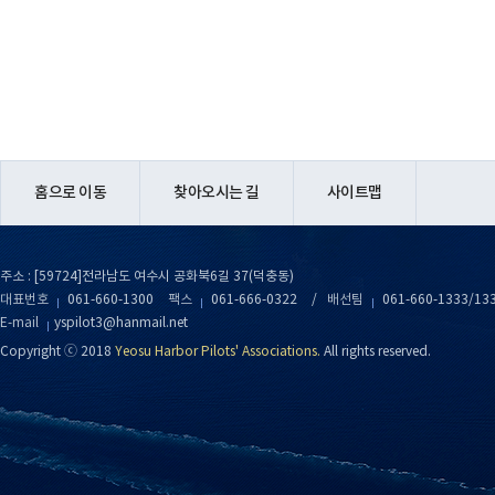
홈으로 이동
찾아오시는 길
사이트맵
주소 : [59724]전라남도 여수시 공화북6길 37(덕충동)
대표번호
061-660-1300
팩스
061-666-0322
/
배선팀
061-660-1333/13
E-mail
yspilot3@hanmail.net
Copyright ⓒ 2018
Yeosu Harbor Pilots' Associations.
All rights reserved.