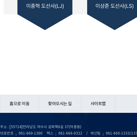
홈으로 이동
찾아오시는 길
사이트맵
주소 : [59724]전라남도 여수시 공화북6길 37(덕충동)
대표번호
061-660-1300
팩스
061-666-0322
/
배선팀
061-660-1333/13